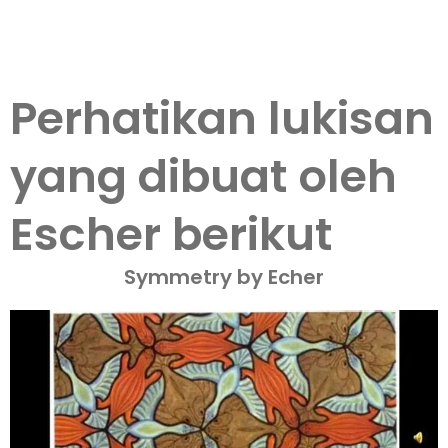
Lewati
Mai
ke
Men
konten
Perhatikan lukisan
yang dibuat oleh
Escher berikut
Symmetry by Echer